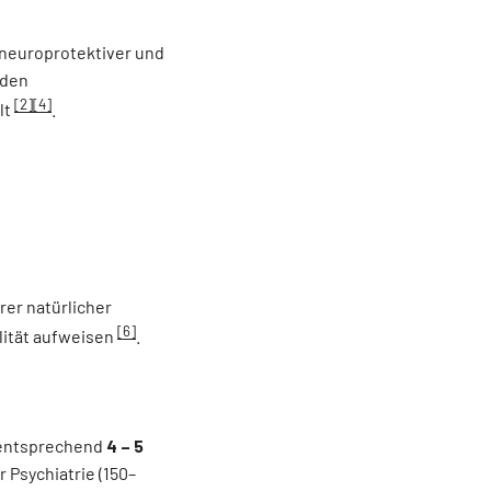
 neuroprotektiver und
 den
[2]
[4]
lt
.
er natürlicher
[6]
lität aufweisen
.
 entsprechend
4 – 5
 Psychiatrie (150–