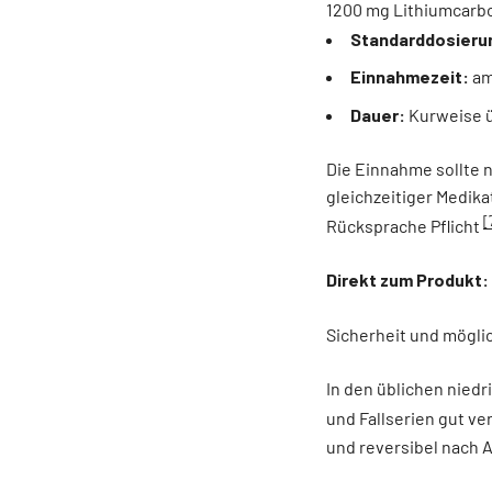
1200 mg Lithiumcarbo
Standarddosieru
Einnahmezeit:
am
Dauer:
Kurweise ü
Die Einnahme sollte
gleichzeitiger Medika
[
Rücksprache Pflicht
Direkt zum Produkt:
Sicherheit und mögl
In den üblichen nied
und Fallserien gut v
und reversibel nach 