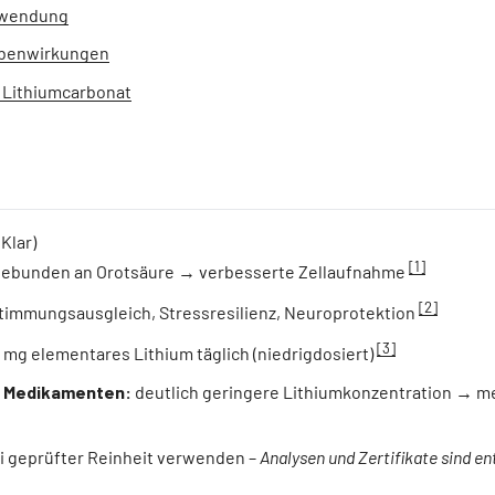
nwendung
ebenwirkungen
. Lithiumcarbonat
Klar)
[1]
gebunden an Orotsäure → verbesserte Zellaufnahme
[2]
timmungsausgleich, Stressresilienz, Neuroprotektion
[3]
5 mg elementares Lithium täglich (niedrigdosiert)
u Medikamenten:
deutlich geringere Lithiumkonzentration → me
i geprüfter Reinheit verwenden –
Analysen und Zertifikate sind e