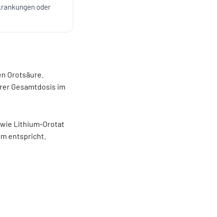
rkrankungen oder
en Orotsäure.
gerer Gesamtdosis im
 wie Lithium-Orotat
um entspricht.