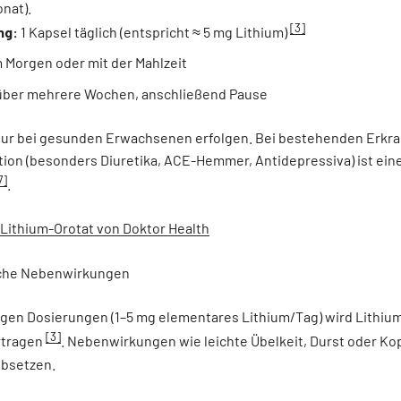
nat).
[3]
ng:
1 Kapsel täglich (entspricht ≈ 5 mg Lithium)
 Morgen oder mit der Mahlzeit
ber mehrere Wochen, anschließend Pause
 nur bei gesunden Erwachsenen erfolgen. Bei bestehenden Erkr
tion (besonders Diuretika, ACE-Hemmer, Antidepressiva) ist eine
7]
.
Lithium-Orotat von Doktor Health
iche Nebenwirkungen
rigen Dosierungen (1–5 mg elementares Lithium/Tag) wird Lithium
[3]
ertragen
. Nebenwirkungen wie leichte Übelkeit, Durst oder Ko
Absetzen.