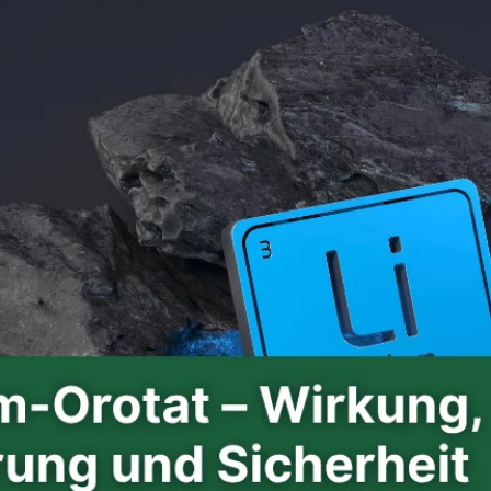
Anzeichen, die Sie
nicht ignorieren
sollten.
Eingewachsener
Nagel: Ursachen,
Symptome & effektive
Hilfe