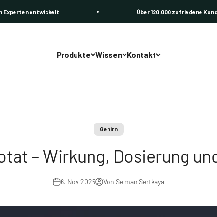
ickelt
Über 120.000 zufriedene Kunden
Produkte
Wissen
Kontakt
Über uns
Kundensupport
Magazin
FAQ
Karriere / Jobs
Gehirn
Energie tanken mit
B2B
Shilajit
otat – Wirkung, Dosierung und
Omega-3 der
unterschätzte
6. Nov 2025
Von Selman Sertkaya
Baustein für Ihre
Gesundheit
Magnesiummangel? 5