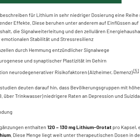
beschreiben für Lithium in sehr niedriger Dosierung eine Reihe
ender Effekte. Diese beruhen unter anderem auf Einflüssen auf
halt, die Signalweiterleitung und den zellulären Energiehausha
emotionalen Stabilität und Stressresilienz
nzellen durch Hemmung entzündlicher Signalwege
rogenese und synaptischer Plastizität im Gehirn
[5]
tion neurodegenerativer Risikofaktoren (Alzheimer, Demenz)
tudien deuten darauf hin, dass Bevölkerungsgruppen mit höher
B. über Trinkwasser) niedrigere Raten an Depression und Suizida
ndung
gänzungen enthalten
120 – 130 mg Lithium-Orotat
pro Kapsel,
thium
. Diese Menge liegt weit unter therapeutischen Dosen in der