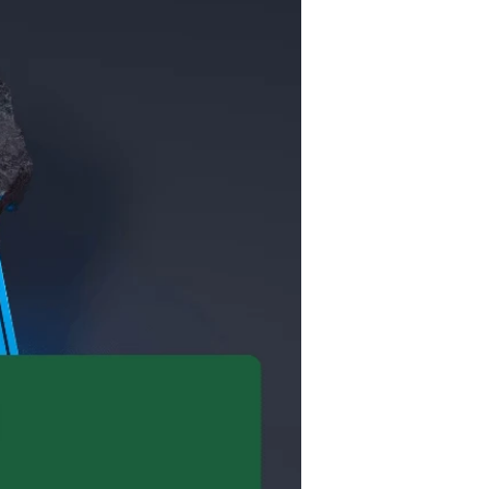
Naturseifen
Schlaf-Set
Fußpflege