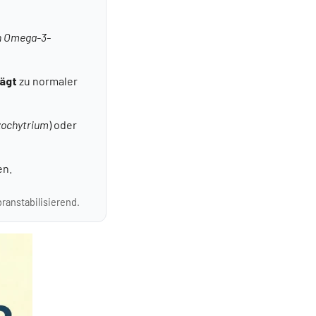
n Omega-3-
ägt
zu normaler
zochytrium
) oder
en.
anstabilisierend.