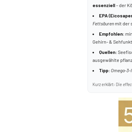
essenziell
– der Kö
EPA (Eicosape
Fettsäuren
mit der 
Empfohlen
: mi
Gehirn- & Sehfunkt
Quellen
: Seefis
ausgewählte pflanz
Tipp
:
Omega-3-I
Kurz erklärt: Die
effe