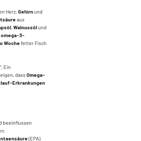
en Herz,
Gehirn
und
tsäure
aus
apsöl
,
Walnussöl
und
e
omega-3-
ro Woche
fetter Fisch
“. Ein
zeigen, dass
Omega-
slauf-Erkrankungen
d beeinflussen
n.
entaensäure
(EPA)