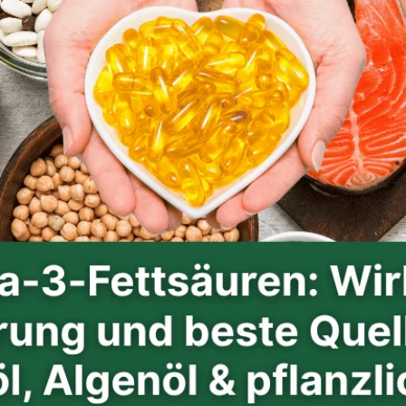
Anzeichen, die Sie
nicht ignorieren
sollten.
Eingewachsener
Nagel: Ursachen,
Symptome & effektive
Hilfe