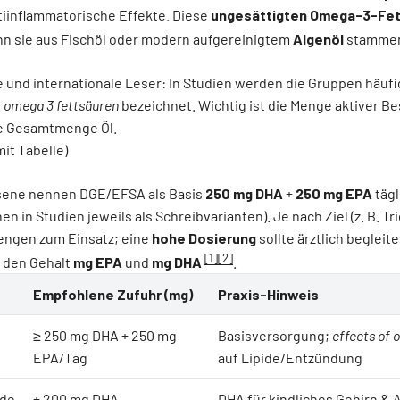
tiinflammatorische Effekte. Diese
ungesättigten Omega-3-Fe
nn sie aus Fischöl oder modern aufgereinigtem
Algenöl
stamme
 und internationale Leser: In Studien werden die Gruppen häufi
.
omega 3 fettsäuren
bezeichnet. Wichtig ist die Menge aktiver Be
die Gesamtmenge Öl.
it Tabelle)
ene nennen DGE/EFSA als Basis
250 mg DHA
+
250 mg EPA
tägl
n in Studien jeweils als Schreibvarianten). Je nach Ziel (z. B. T
ngen zum Einsatz; eine
hohe Dosierung
sollte ärztlich begleit
[1]
[2]
 den Gehalt
mg EPA
und
mg DHA
.
Empfohlene Zufuhr (mg)
Praxis-Hinweis
≥ 250 mg DHA + 250 mg
Basisversorgung;
effects of
EPA/Tag
auf Lipide/Entzündung
nde
+ 200 mg DHA
DHA für kindliches Gehirn &