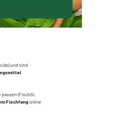
cids
) und sind
ngsmittel
e passen (Fischöl,
em Fischfang
online