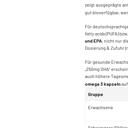
zeigt ausgeprägte an
gut bioverfügbar, we
Für deutschsprachige
fatty acids
(PUFA) bzw
und EPA
, nicht nur 
Dosierung & Zufuhr (m
Für gesunde Erwachs
„250mg DHA“
erscheine
auch höhere Tagesme
omega 3 kapseln
auf
Gruppe
Erwachsene
Schwangere/Stille