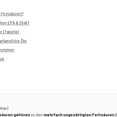
-Fettsäuren?
hen EPA & DHA?
r (Tabelle)
 pflanzliche Öle
rstehen
eck
 klar)
säuren gehören
zu den
mehrfach ungesättigten Fettsäuren
(