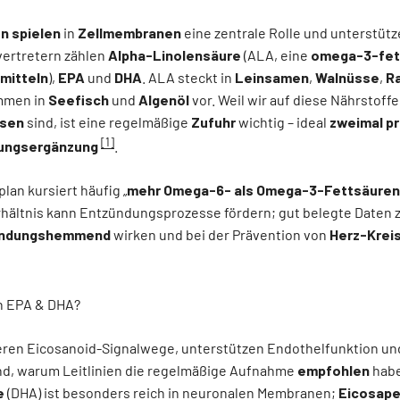
n spielen
in
Zellmembranen
eine zentrale Rolle und unterstütz
vertretern zählen
Alpha-Linolensäure
(ALA, eine
omega-3-fet
mitteln
),
EPA
und
DHA
. ALA steckt in
Leinsamen
,
Walnüsse
,
R
mmen in
Seefisch
und
Algenöl
vor. Weil wir auf diese Nährstoff
esen
sind, ist eine regelmäßige
Zufuhr
wichtig – ideal
zweimal p
[1]
ungsergänzung
.
lan kursiert häufig „
mehr Omega-6- als Omega-3-Fettsäuren
ältnis kann Entzündungsprozesse fördern; gut belegte Daten 
ündungshemmend
wirken und bei der Prävention von
Herz-Krei
n EPA & DHA?
ren Eicosanoid-Signalwege, unterstützen Endothelfunktion un
rund, warum Leitlinien die regelmäßige Aufnahme
empfohlen
habe
e
(DHA) ist besonders reich in neuronalen Membranen;
Eicosap