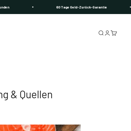
60 Tage Geld-Zurück-Garantie
Suche
Anmelden
Warenkor
Zertifikatsseite
Alle Produkte
Bundles
Shilajit
Biohacking-Se
Omega 3
Schlaf-Set
g & Quellen
Vitamine
Shilajit Bundle
Longevity
BioNext Bundl
Gedächtnis
Vitamin-Set
Vitamin Gummibären
Longevity Bun