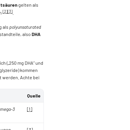
ttsäuren
gelten als
[2]
[3]
n
.
g als
polyunsaturated
standteile, also
DHA
ich (
„250 mg DHA“
und
riglyzeride) kommen
et werden. Achte bei
Quelle
 omega-3
[1]
 Augen
[3]