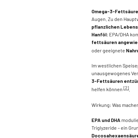
Omega-3-Fettsäure
Augen. Zu den Haupt
pflanzlichen Lebens
Hanföl
; EPA/DHA ko
fettsäuren angewi
oder geeignete
Nahr
Im westlichen Speisep
unausgewogenes Verh
3-Fettsäuren entz
[2]
helfen können
.
Wirkung: Was mache
EPA und DHA
modulie
Triglyzeride – ein G
Docosahexaensäur